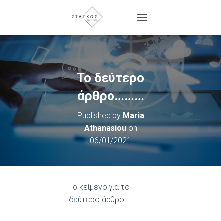
T
O
G
G
L
E
Το δεύτερο
N
A
άρθρο………
V
I
Published by
Maria
G
Athanasiou
on
A
T
06/01/2021
I
O
N
Το κείμενο για το
δεύτερο άρθρο……