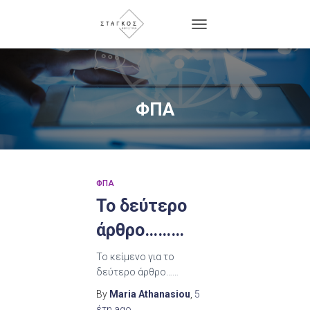
TOGGLE
NAVIGATION
ΦΠΑ
ΦΠΑ
Το δεύτερο
άρθρο………
Το κείμενο για το
δεύτερο άρθρο……
By
Maria Athanasiou
,
5
έτη
ago