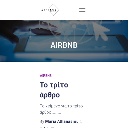
TOGGLE
NAVIGATION
AIRBNB
AIRBNB
Το τρίτο
άρθρο
Το κείμενο για το τρίτο
άρθρο………..
By
Maria Athanasiou
,
5
έτη
ago